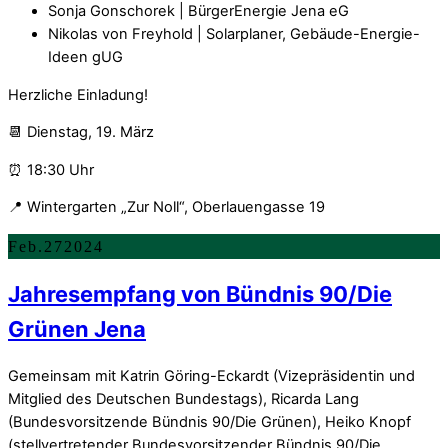
Sonja Gonschorek | BürgerEnergie Jena eG
Nikolas von Freyhold | Solarplaner, Gebäude-Energie-
Ideen gUG
Herzliche Einladung!
📆 Dienstag, 19. März
⏰ 18:30 Uhr
📍 Wintergarten „Zur Noll“, Oberlauengasse 19
Feb.
27
2024
Jahresempfang von Bündnis 90/Die
Grünen Jena
Gemeinsam mit Katrin Göring-Eckardt (Vizepräsidentin und
Mitglied des Deutschen Bundestags), Ricarda Lang
(Bundesvorsitzende Bündnis 90/Die Grünen), Heiko Knopf
(stellvertretender Bundesvorsitzender Bündnis 90/Die