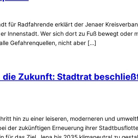
stadt für Radfahrende erklärt der Jenaer Kreisve
 der Innenstadt. Wer sich dort zu Fuß bewegt oder m
lle Gefahrenquellen, nicht aber […]
die Zukunft: Stadtrat beschließ
ritt hin zu einer leiseren, moderneren und umweltf
bei der zukünftigen Erneuerung ihrer Stadtbusflotte
in für das Ziel, Jena bis 2035 klimaneutral zu gest