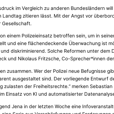
druck im Vergleich zu anderen Bundesländern wil
 Landtag zitieren lässt. Mit der Angst vor überbord
 Gesellschaft.
n einem Polizeieinsatz betroffen sein, um in sein
lt und eine flächendeckende Überwachung ist mögli
t und diskriminierend. Solche Reformen unter dem D
erbeck und Nikolaus Fritzsche, Co-Sprecher*innen d
ren zusammen. Wer der Polizei neue Befugnisse gib
parent ausgestaltet sind. Der vorliegende Entwurf 
g zulasten der Freiheitsrechte.“ merken Sebastia
 Einsatz von KI und automatisierter Datenanalyse 
gend Jena in der letzten Woche eine Infoveranst