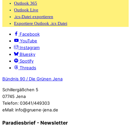
Outlook 365
Outlook Live
.ics-Datei exportieren
Exportiere Outlook .ics Datei
Facebook
YouTube
Instagram
Bluesky
Spotify
Threads
Bündnis 90 / Die Grünen Jena
Schillergäßchen 5
07745 Jena
Telefon: 03641/449303
eMail: info@gruene-jena.de
Paradiesbrief - Newsletter