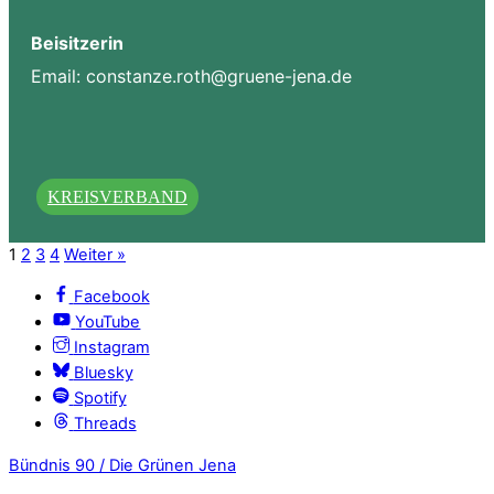
Beisitzerin
Email:
constanze.roth@gruene-jena.de
KREISVERBAND
1
2
3
4
Weiter »
Facebook
YouTube
Instagram
Bluesky
Spotify
Threads
Bündnis 90 / Die Grünen Jena