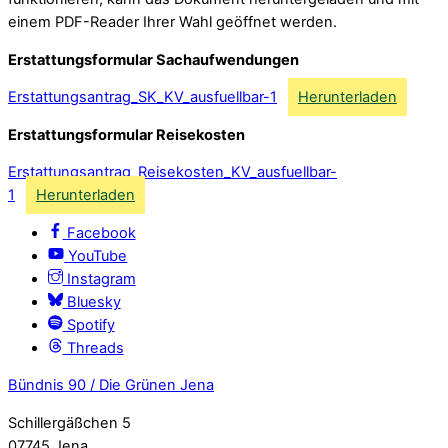
einem PDF-Reader Ihrer Wahl geöffnet werden.
Erstattungsformular Sachaufwendungen
Erstattungsantrag_SK_KV_ausfuellbar-1
Herunterladen
Erstattungsformular Reisekosten
Erstattungsantrag_Reisekosten_KV_ausfuellbar-
1
Herunterladen
Facebook
YouTube
Instagram
Bluesky
Spotify
Threads
Bündnis 90 / Die Grünen Jena
Schillergäßchen 5
07745 Jena