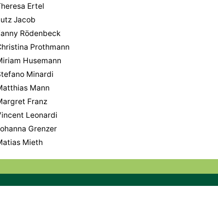
heresa Ertel
Lutz Jacob
Fanny Rödenbeck
hristina Prothmann
Miriam Husemann
tefano Minardi
Matthias Mann
Margret Franz
incent Leonardi
Johanna Grenzer
atias Mieth