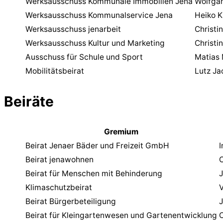
Werksausschuss Kommunale Immobilien Jena
Wolfga
Werksausschuss Kommunalservice Jena
Heiko 
Werksausschuss jenarbeit
Christi
Werksausschuss Kultur und Marketing
Christi
Ausschuss für Schule und Sport
Matias 
Mobilitätsbeirat
Lutz Ja
Beiräte
Gremium
Beirat Jenaer Bäder und Freizeit GmbH
Beirat jenawohnen
C
Beirat für Menschen mit Behinderung
J
Klimaschutzbeirat
V
Beirat Bürgerbeteiligung
Beirat für Kleingartenwesen und Gartenentwicklung
C