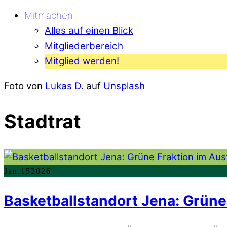
Mitmachen
Alles auf einen Blick
Mitgliederbereich
Mitglied werden!
Foto von
Lukas D.
auf
Unsplash
Stadtrat
Jan.
15
2026
Basketballstandort Jena: Grüne