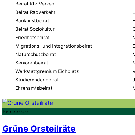
Beirat Kfz-Verkehr
T
Beirat Radverkehr
Baukunstbeirat
Beirat Soziokultur
C
Friedhofsbeirat
Migrations- und Integrationsbeirat
S
Naturschutzbeirat
Seniorenbeirat
Werkstattgremium Eichplatz
V
Studierendenbeirat
Ehrenamtsbeirat
M
Feb.
2
2026
Grüne Orsteilräte