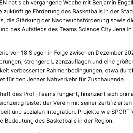
N hat sich vergangene Woche mit Benjamin Engelh
zukünftige Förderung des Basketballs in der Stadt
ins, die Stärkung der Nachwuchsförderung sowie d
nd des Aufstiegs des Teams Science City Jena in d
Serie von 18 Siegen in Folge zwischen Dezember 202
erungen, strengere Lizenzauflagen und eine größer
keit verbesserter Rahmenbedingungen, etwa durc
ket für den Jenaer Nahverkehr für Zuschauende.
aft des Profi-Teams fungiert, finanziert sich prim
chzeitig leistet der Verein mit seiner zertifiziert
arbeit und sozialen Integration. Projekte wie SPO
he Bedeutung des Basketballs in der Region.