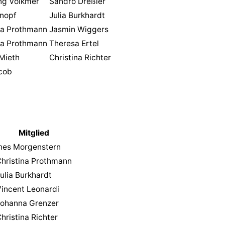
ng Volkmer
Sandro Dreßler
Knopf
Julia Burkhardt
na Prothmann
Jasmin Wiggers
na Prothmann
Theresa Ertel
Mieth
Christina Richter
cob
Mitglied
Ines Morgenstern
hristina Prothmann
ulia Burkhardt
incent Leonardi
Johanna Grenzer
hristina Richter